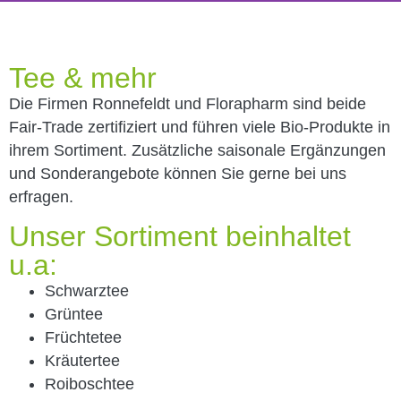
Teesortiment
Tee & mehr
Wir haben rund 400 Teesorten in unserem
Die Firmen Ronnefeldt und Florapharm sind beide
Fachgeschäft in der Viernheimer Innenstadt.
Fair-Trade zertifiziert und führen viele Bio-Produkte in
ihrem Sortiment. Zusätzliche saisonale Ergänzungen
Komplette Teeliste ansehen
und Sonderangebote können Sie gerne bei uns
erfragen.
Unser Sortiment beinhaltet
u.a:
Schwarztee
Grüntee
Früchtetee
Kräutertee
Roiboschtee