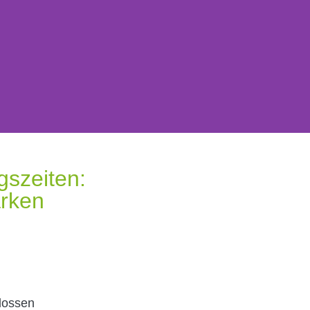
gszeiten:
arken
lossen