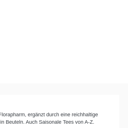
ent
lorapharm, ergänzt durch eine reichhaltige
in Beuteln. Auch Saisonale Tees von A-Z.
nd, um seine