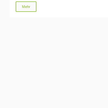
edelsten Eigenschaften zu offenbaren." (Kakuzo Ok
Mehr
Tee",1919)
Zum Teesortiment