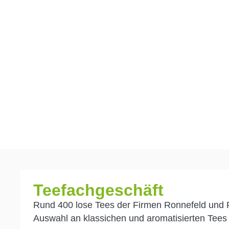
Unser Teesortim
Teefachgeschäft
Rund 400 lose Tees der Firmen Ronnefeld und F
Auswahl an klassichen und aromatisierten Tees 
"Tee ist ein Kunstwerk und baucht eines Meisters Ha